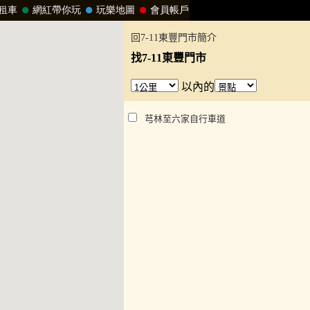
回7-11東豐門市簡介
找7-11東豐門市
以內的
芎林至六家自行車道