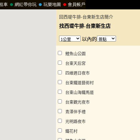
回西堤牛排-台東新生店簡介
找西堤牛排-台東新生店
以內的
鯉魚山公園
台東天后宮
四維週日夜市
台東鐵道藝術村
台東山海鐵馬道
台東觀光夜市
青澤伴手禮
光明路夜市
鐵花村