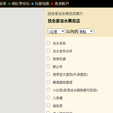
回全家淡水興忠店簡介
找全家淡水興忠店
以內的
淡水老街
淡水金色水岸
馬偕名勝
鄞山寺
理學堂大書院(牛津書院)
觀潮藝術廣場
小白宮(前清淡水關稅務司官邸)
八角樓
福佑宮