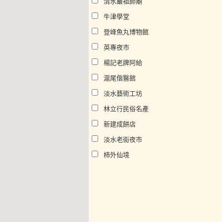
清水巖祖師廟
牛津學堂
登峰魚丸博物館
英專夜市
楊記老牌阿給
滬尾偕醫館
淡水藝術工坊
林立行民俗名產
新建成餅店
淡水老街夜市
柿外仙境