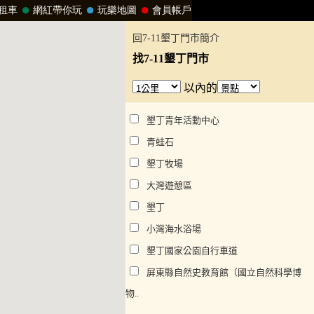
回7-11墾丁門市簡介
找7-11墾丁門市
以內的
墾丁青年活動中心
青蛙石
墾丁牧場
大灣遊憩區
墾丁
小灣海水浴場
墾丁國家公園自行車道
屏東縣自然史教育館（國立自然科學博
物..